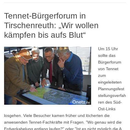
Tennet-Bürgerforum in
Tirschenreuth: „Wir wollen
kämpfen bis aufs Blut“
Um 15 Uhr
sollte das
Bürgerforum
von Tennet
zum
eingeleiteten
Plannungsfest
stellungsverfah
ren des Süd-
Ost-Links
losgehen. Viele Besucher kamen früher und löcherten die
anwesenden Tennet-Fachkräfte mit Fragen. "Wo genau wird die
Erdverkabelung entlang laufen?" oder "Ist es nicht möglich die A