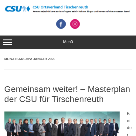
Zum
Inhalt
springen
Menü
MONATSARCHIV:
JANUAR 2020
Gemeinsam weiter! – Masterplan
der CSU für Tirschenreuth
B
ei
de
r