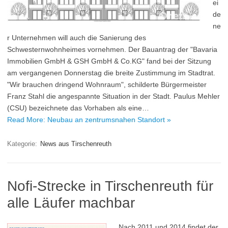
ei
de
ne
r Unternehmen will auch die Sanierung des
Schwesternwohnheimes vornehmen. Der Bauantrag der "Bavaria
Immobilien GmbH & GSH GmbH & Co.KG" fand bei der Sitzung
am vergangenen Donnerstag die breite Zustimmung im Stadtrat.
"Wir brauchen dringend Wohnraum", schilderte Bürgermeister
Franz Stahl die angespannte Situation in der Stadt. Paulus Mehler
(CSU) bezeichnete das Vorhaben als eine…
Read More: Neubau an zentrumsnahen Standort »
Kategorie:
News aus Tirschenreuth
Nofi-Strecke in Tirschenreuth für
alle Läufer machbar
Nach 2011 und 2014 findet der