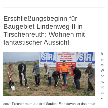
Erschließungsbeginn für
Baugebiet Lindenweg II in
Tirschenreuth: Wohnen mit
fantastischer Aussicht
B
ei
m
W
oh
nu
ng
sb
au
setzt Tirschenreuth auf drei Säulen. Eine davon ist das neue