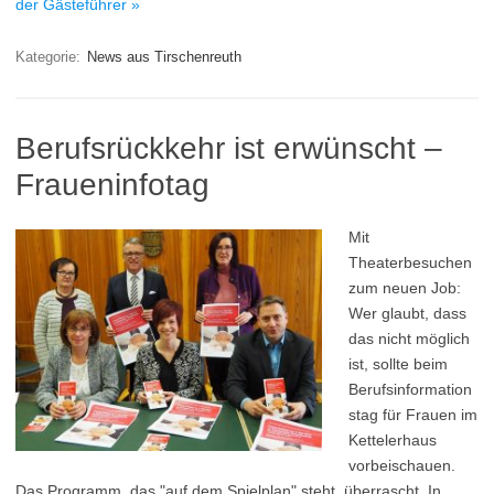
der Gästeführer »
Kategorie:
News aus Tirschenreuth
Berufsrückkehr ist erwünscht –
Fraueninfotag
Mit
Theaterbesuchen
zum neuen Job:
Wer glaubt, dass
das nicht möglich
ist, sollte beim
Berufsinformation
stag für Frauen im
Kettelerhaus
vorbeischauen.
Das Programm, das "auf dem Spielplan" steht, überrascht. In