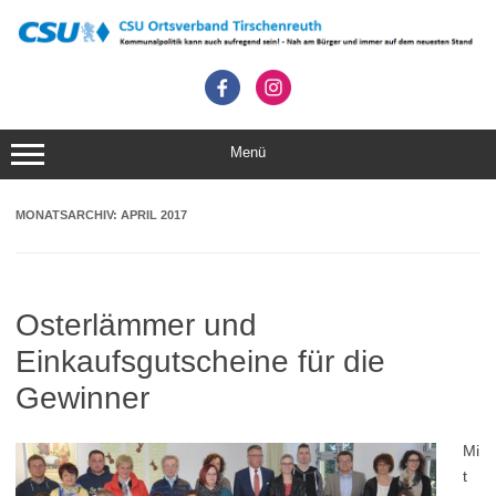
Zum
Inhalt
springen
Menü
MONATSARCHIV:
APRIL 2017
Osterlämmer und
Einkaufsgutscheine für die
Gewinner
Mi
t