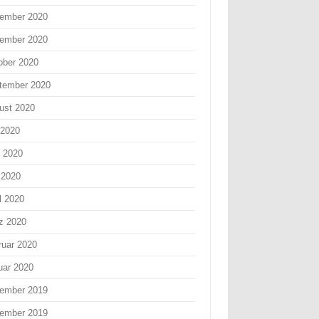
ember 2020
ember 2020
ober 2020
tember 2020
ust 2020
 2020
i 2020
 2020
l 2020
z 2020
ruar 2020
uar 2020
ember 2019
ember 2019