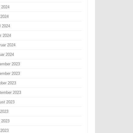
i 2024
 2024
l 2024
z 2024
ruar 2024
uar 2024
ember 2023
ember 2023
ober 2023
tember 2023
ust 2023
 2023
i 2023
 2023