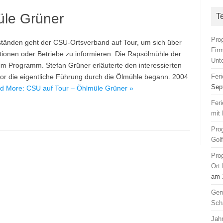
üle Grüner
T
Pro
ständen geht der CSU-Ortsverband auf Tour, um sich über
Fir
ionen oder Betriebe zu informieren. Die Rapsölmühle der
Unt
 im Programm. Stefan Grüner erläuterte den interessierten
or die eigentliche Führung durch die Ölmühle begann. 2004
Fer
Sep
d More: CSU auf Tour – Öhlmüle Grüner »
Fer
mit 
Pro
Gol
Pro
Ort
am 
Gem
Sch
Jah