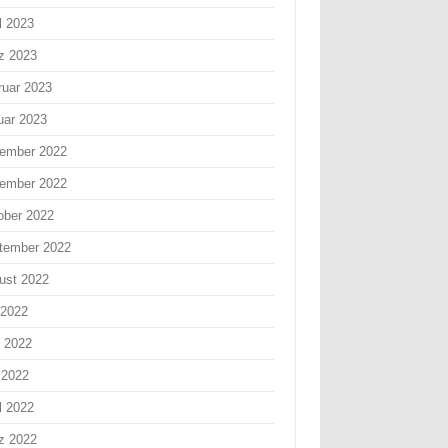
l 2023
z 2023
ruar 2023
uar 2023
ember 2022
ember 2022
ober 2022
tember 2022
ust 2022
 2022
i 2022
 2022
l 2022
z 2022