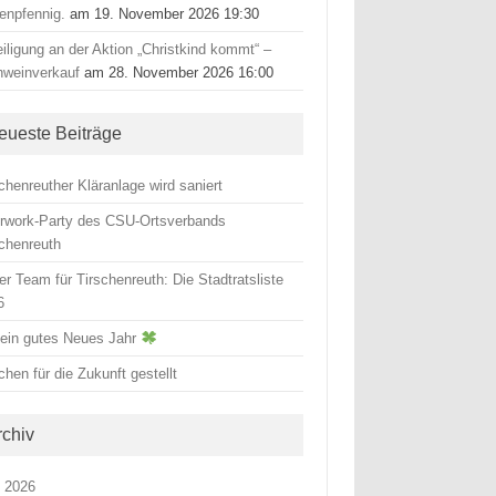
tenpfennig.
am 19. November 2026 19:30
iligung an der Aktion „Christkind kommt“ –
hweinverkauf
am 28. November 2026 16:00
eueste Beiträge
chenreuther Kläranlage wird saniert
erwork-Party des CSU-Ortsverbands
schenreuth
r Team für Tirschenreuth: Die Stadtratsliste
6
 ein gutes Neues Jahr
hen für die Zukunft gestellt
rchiv
i 2026