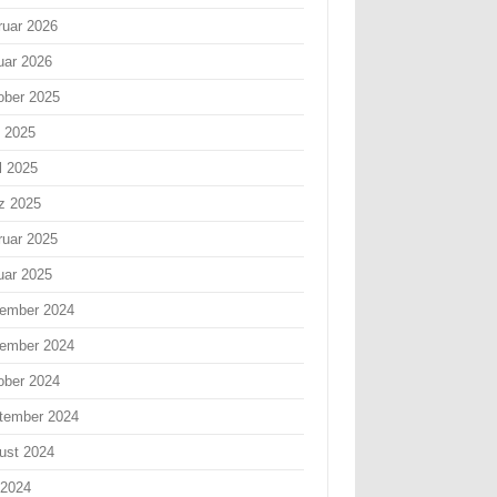
ruar 2026
uar 2026
ober 2025
i 2025
l 2025
z 2025
ruar 2025
uar 2025
ember 2024
ember 2024
ober 2024
tember 2024
ust 2024
 2024