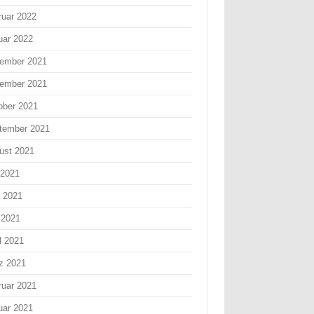
ruar 2022
uar 2022
ember 2021
ember 2021
ober 2021
tember 2021
ust 2021
 2021
i 2021
 2021
l 2021
z 2021
ruar 2021
uar 2021