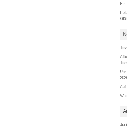
Kis
Bete
Glü
N
Tirs
Aft
Tir
Unse
202
Auf
Weic
A
Jun