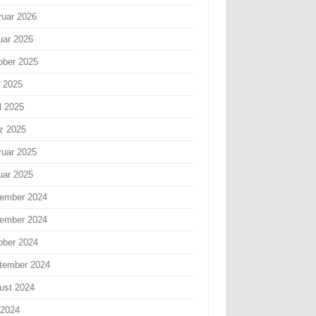
ruar 2026
uar 2026
ober 2025
i 2025
l 2025
z 2025
ruar 2025
uar 2025
ember 2024
ember 2024
ober 2024
tember 2024
ust 2024
 2024