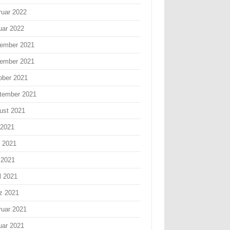
ruar 2022
uar 2022
ember 2021
ember 2021
ober 2021
tember 2021
ust 2021
 2021
i 2021
 2021
l 2021
z 2021
ruar 2021
uar 2021