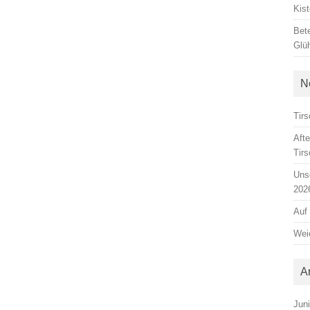
Kis
Bete
Glü
N
Tirs
Aft
Tir
Unse
202
Auf
Weic
A
Jun