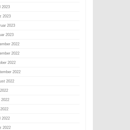
l 2023
z 2023
ruar 2023
uar 2023
ember 2022
ember 2022
ober 2022
tember 2022
ust 2022
 2022
i 2022
 2022
l 2022
z 2022