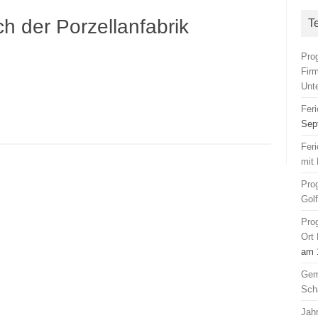
h der Porzellanfabrik
T
Pro
Fir
Unt
Fer
Sep
Fer
mit 
Pro
Gol
Pro
Ort
am 
Gem
Sch
Jah