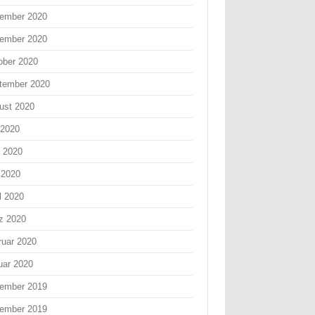
ember 2020
ember 2020
ober 2020
tember 2020
ust 2020
 2020
i 2020
 2020
l 2020
z 2020
ruar 2020
uar 2020
ember 2019
ember 2019