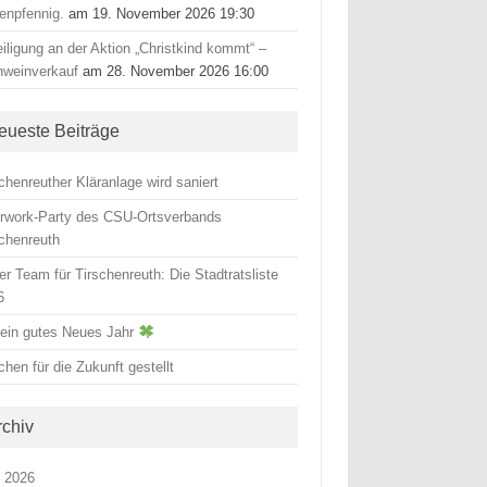
tenpfennig.
am 19. November 2026 19:30
iligung an der Aktion „Christkind kommt“ –
hweinverkauf
am 28. November 2026 16:00
eueste Beiträge
chenreuther Kläranlage wird saniert
erwork-Party des CSU-Ortsverbands
schenreuth
r Team für Tirschenreuth: Die Stadtratsliste
6
 ein gutes Neues Jahr
hen für die Zukunft gestellt
rchiv
i 2026