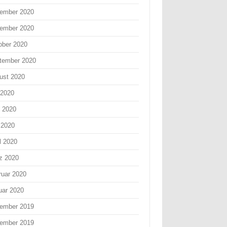
ember 2020
ember 2020
ober 2020
tember 2020
ust 2020
 2020
i 2020
 2020
l 2020
z 2020
ruar 2020
uar 2020
ember 2019
ember 2019