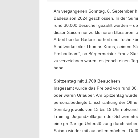
Am vergangenen Sonntag, 8. September hat
Badesaison 2024 geschlossen. In der Summ
rund 30.000 Besucher gezählt werden – übe
dieser Saison nur zu kleineren Blessuren, 
Arbeit bei der Badesicherheit und Technikb
Stadtwerkeleiter Thomas Kraus, seinem Ste
Freibadteam“, so Bürgermeister Franz Stah
zu verzeichnen waren, es jedoch einen Ta
habe.
Spitzentag mit 1.700 Besuchern
Insgesamt wurde das Freibad von rund 30
oder waren Urlauber. Am Spitzentag wurden
personalbedingte Einschränkung der Öffnu
Sonntag jeweils von 13 bis 19 Uhr notwendi
Training, Jugendzeltlager oder Schwimmtec
eine großartige Unterstützung durch sieben
Saison wieder mit aushelfen möchten. Dafü