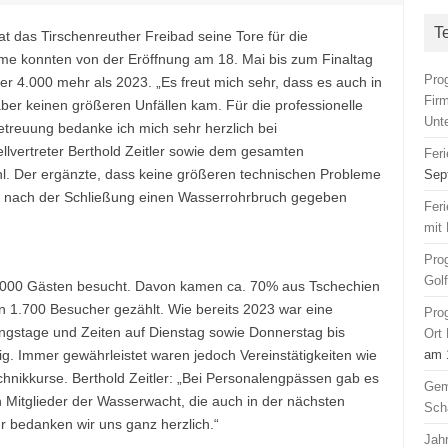
T
 das Tirschenreuther Freibad seine Tore für die
e konnten von der Eröffnung am 18. Mai bis zum Finaltag
Pro
r 4.000 mehr als 2023. „Es freut mich sehr, dass es auch in
Fir
aber keinen größeren Unfällen kam. Für die professionelle
Unt
etreuung bedanke ich mich sehr herzlich bei
llvertreter Berthold Zeitler sowie dem gesamten
Fer
l. Der ergänzte, dass keine größeren technischen Probleme
Sep
g nach der Schließung einen Wasserrohrbruch gegeben
Fer
mit 
Pro
Gol
.000 Gästen besucht. Davon kamen ca. 70% aus Tschechien
 1.700 Besucher gezählt. Wie bereits 2023 war eine
Pro
ngstage und Zeiten auf Dienstag sowie Donnerstag bis
Ort
g. Immer gewährleistet waren jedoch Vereinstätigkeiten wie
am 
hnikkurse. Berthold Zeitler: „Bei Personalengpässen gab es
Gem
 Mitglieder der Wasserwacht, die auch in der nächsten
Sch
r bedanken wir uns ganz herzlich.“
Jah