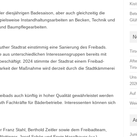
Kis
er diesjährigen Badesaison, aber auch gleichzeitig die
Bete
spielsweise Instandhaltungsarbeiten an Becken, Technik und
Glü
und Baumpflegearbeiten.
N
ther Stadtrat einstimmig eine Sanierung des Freibads.
Tirs
e aus unterschiedlichen Interessensgruppen bereits mit
eschäftigt. 2024 stimmte der Stadtrat einem Freibad-
Aft
Tir
barkeit der Maßnahme wird derzeit durch die Stadtkämmerei
Unse
202
Auf
reibads auch künftig in hoher Qualität gewährleistet werden
th Fachkräfte für Bäderbetriebe. Interessenten können sich
Weic
A
r Franz Stahl, Berthold Zeitler sowie dem Freibadteam,
Jun
ettinger, Josef Schön und Erwin Haselbauer (v.r.)