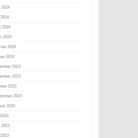
i 2024
 2024
l 2024
z 2024
ruar 2024
uar 2024
ember 2023
ember 2023
ober 2023
tember 2023
ust 2023
 2023
i 2023
 2023