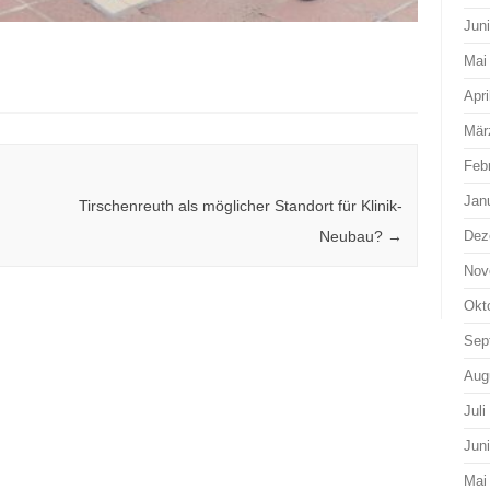
Jun
Mai
Apri
Mär
Feb
Jan
Tirschenreuth als möglicher Standort für Klinik-
Dez
Neubau?
→
Nov
Okt
Sep
Aug
Juli
Jun
Mai