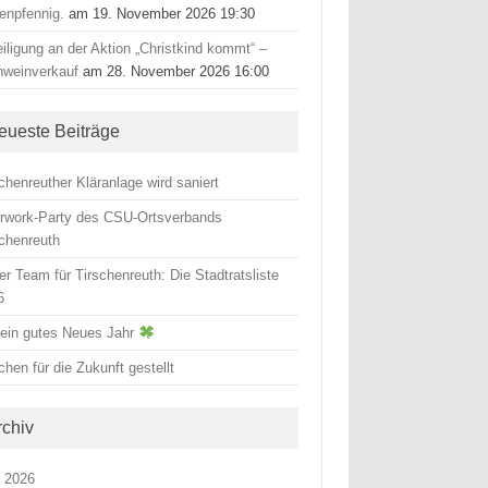
tenpfennig.
am 19. November 2026 19:30
iligung an der Aktion „Christkind kommt“ –
hweinverkauf
am 28. November 2026 16:00
eueste Beiträge
chenreuther Kläranlage wird saniert
erwork-Party des CSU-Ortsverbands
schenreuth
r Team für Tirschenreuth: Die Stadtratsliste
6
 ein gutes Neues Jahr
hen für die Zukunft gestellt
rchiv
i 2026