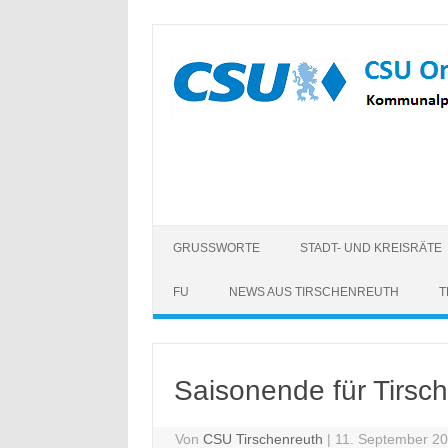
Zum
Inhalt
springen
GRUSSWORTE
STADT- UND KREISRÄTE
FU
NEWS AUS TIRSCHENREUTH
T
Saisonende für Tirsc
Von
CSU Tirschenreuth
|
11. September 2