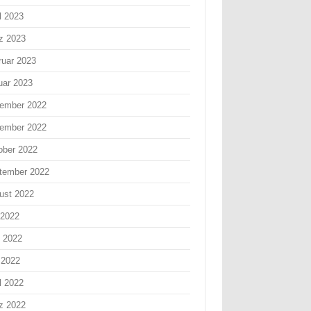
l 2023
z 2023
ruar 2023
uar 2023
ember 2022
ember 2022
ober 2022
tember 2022
ust 2022
 2022
i 2022
 2022
l 2022
z 2022