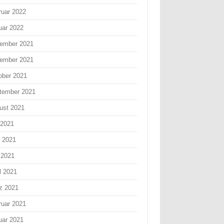
ruar 2022
uar 2022
ember 2021
ember 2021
ober 2021
tember 2021
ust 2021
 2021
i 2021
 2021
l 2021
z 2021
ruar 2021
uar 2021