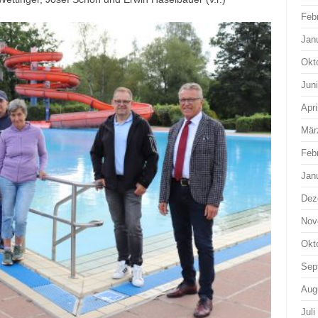
Feb
Jan
Okt
Jun
Apri
Mär
Feb
Jan
Dez
Nov
Okt
Sep
Aug
Juli