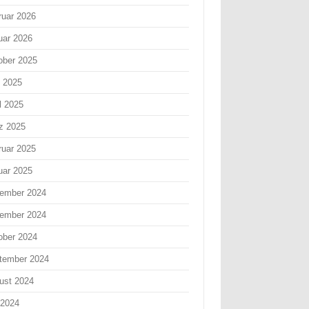
ruar 2026
uar 2026
ober 2025
i 2025
l 2025
z 2025
ruar 2025
uar 2025
ember 2024
ember 2024
ober 2024
tember 2024
ust 2024
 2024