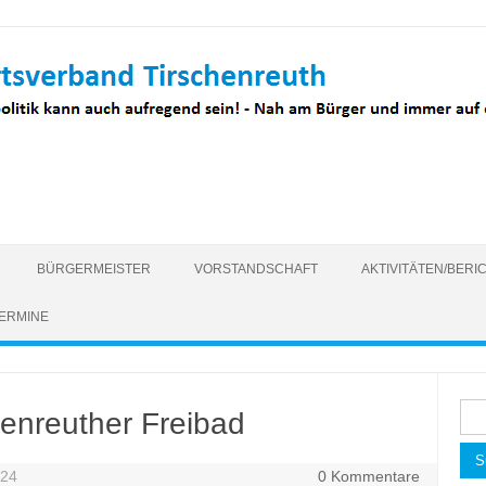
BÜRGERMEISTER
VORSTANDSCHAFT
AKTIVITÄTEN/BERI
ERMINE
Suc
henreuther Freibad
nac
024
0 Kommentare