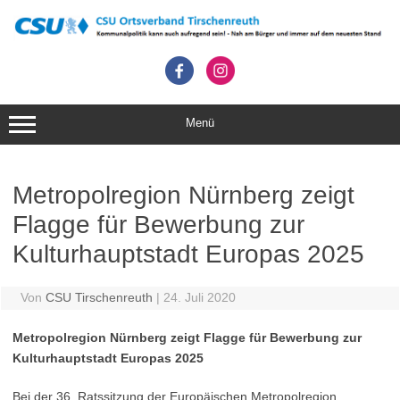
Zum
Inhalt
springen
Menü
Metropolregion Nürnberg zeigt
Flagge für Bewerbung zur
Kulturhauptstadt Europas 2025
Von
CSU Tirschenreuth
|
24. Juli 2020
Metropolregion Nürnberg zeigt Flagge für Bewerbung zur
Kulturhauptstadt Europas 2025
Bei der 36. Ratssitzung der Europäischen Metropolregion