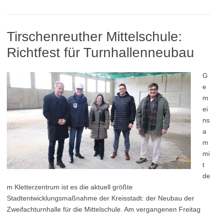
Tirschenreuther Mittelschule:
Richtfest für Turnhallenneubau
G
e
m
ei
ns
a
m
mi
t
de
m Kletterzentrum ist es die aktuell größte
Stadtentwicklungsmaßnahme der Kreisstadt: der Neubau der
Zweifachturnhalle für die Mittelschule. Am vergangenen Freitag