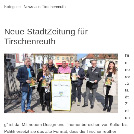
Kategorie:
News aus Tirschenreuth
Neue StadtZeitung für
Tirschenreuth
Di
e
ne
ue
„S
ta
dt
Z
eit
un
g“ ist da: Mit neuem Design und Themenbereichen von Kultur bis
Politik ersetzt sie das alte Format, dass die Tirschenreuther