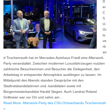
D
er
C
S
U-
Or
ts
ve
rb
an
d Tirschenreuth hat im Mercedes Autohaus Friedl eine Afterwork-
Party veranstaltet. Zwischen modernen Luxusfahrzeugen nutzten
zahlreiche Besucherinnen und Besucher die Gelegenheit, den
Arbeitstag in entspannter Atmosphäre ausklingen zu lassen. Im
Mittelpunkt des Abends standen Gespräche mit den
Stadtratskandidatinnen und -kandidaten sowie mit
Bürgermeisterkandidat Harald Siegert. Auch Landrat Roland
Grillmeier war vor Ort und nahm am…
Read More: Afterwork-Party des CSU-Ortsverbands Tirschenreuth
»