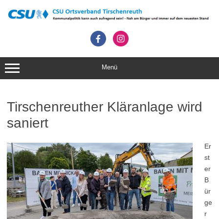
Zum
Inhalt
springen
Menü
Tirschenreuther Kläranlage wird
saniert
Er
st
er
B
ür
ge
r