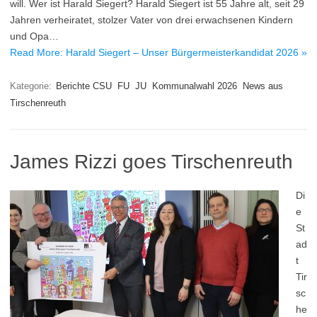
will. Wer ist Harald Siegert? Harald Siegert ist 55 Jahre alt, seit 29
Jahren verheiratet, stolzer Vater von drei erwachsenen Kindern
und Opa…
Read More: Harald Siegert – Unser Bürgermeisterkandidat 2026 »
Kategorie:
Berichte CSU
FU
JU
Kommunalwahl 2026
News aus
Tirschenreuth
James Rizzi goes Tirschenreuth
Di
e
St
ad
t
Tir
sc
he