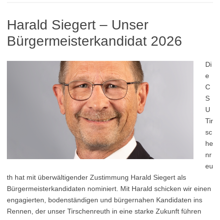
Harald Siegert – Unser
Bürgermeisterkandidat 2026
Di
e
C
S
U
Tir
sc
he
nr
eu
th hat mit überwältigender Zustimmung Harald Siegert als
Bürgermeisterkandidaten nominiert. Mit Harald schicken wir einen
engagierten, bodenständigen und bürgernahen Kandidaten ins
Rennen, der unser Tirschenreuth in eine starke Zukunft führen