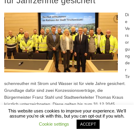
für Jahrzehnte gesichert
Di
e
Ve
rs
or
gu
ng
de
r
Tir
schenreuther mit Strom und Wasser ist für viele Jahre gesichert.
Grundlage dafür sind zwei Konzessionsverträge, die
Bürgermeister Franz Stahl und Stadtwerkeleiter Thomas Kraus
kürzlich unterzeichneten. Diese gelten bis zum 31.12.2045
This website uses cookies to improve your experience. We'll
(Strom) sowie 31.12.2062 (Wasser) – und ersetzen die alten, zum
assume you're ok with this, but you can opt-out if you wish.
31.12.2025 auslaufenden Vereinbarungen. Die Strom-Konzession
Cookie settings
ACCEPT
ist ein Nutzungsrecht, dass an die Verlegung…
Read More: Strom und Wasser: Versorgung für Jahrzehnte