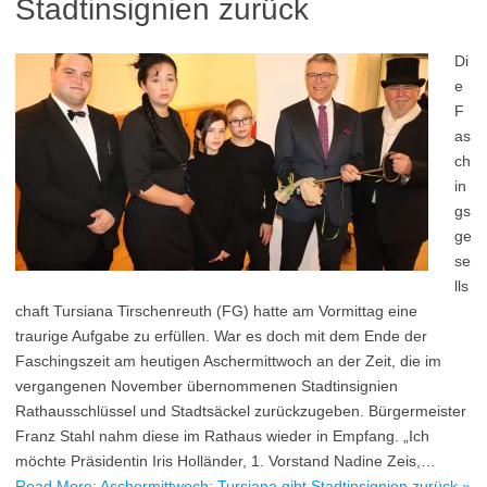
Stadtinsignien zurück
Di
e
F
as
ch
in
gs
ge
se
lls
chaft Tursiana Tirschenreuth (FG) hatte am Vormittag eine
traurige Aufgabe zu erfüllen. War es doch mit dem Ende der
Faschingszeit am heutigen Aschermittwoch an der Zeit, die im
vergangenen November übernommenen Stadtinsignien
Rathausschlüssel und Stadtsäckel zurückzugeben. Bürgermeister
Franz Stahl nahm diese im Rathaus wieder in Empfang. „Ich
möchte Präsidentin Iris Holländer, 1. Vorstand Nadine Zeis,…
Read More: Aschermittwoch: Tursiana gibt Stadtinsignien zurück »