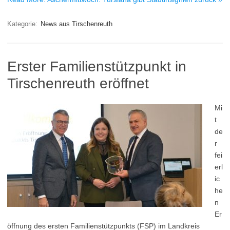
Kategorie:
News aus Tirschenreuth
Erster Familienstützpunkt in
Tirschenreuth eröffnet
Mi
t
de
r
fei
erl
ic
he
n
Er
öffnung des ersten Familienstützpunkts (FSP) im Landkreis