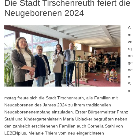
Die Stadt Tirschenreuth feiert die
Neugeborenen 2024
A
m
ve
rg
an
ge
ne
n
S
a
mstag freute sich die Stadt Tirschenreuth, alle Familien mit
Neugeborenen des Jahres 2024 zu ihrem traditionellen
Neugeborenenempfang einzuladen. Erster Bürgermeister Franz
Stahl und Kindergartenleiterin Maria Üblacker begrüßten neben
den zahlreich erschienenen Familien auch Cornelia Stahl von
LEBENplus, Melanie Thiem vom neu eingerichteten