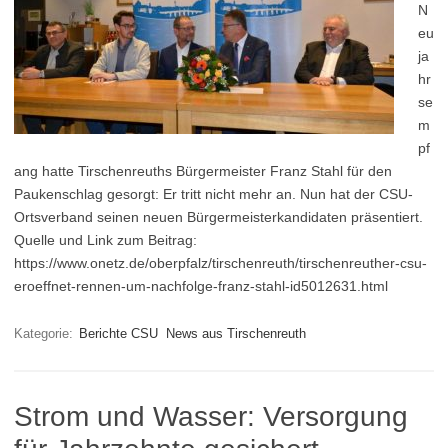
N
eu
ja
hr
se
m
pf
ang hatte Tirschenreuths Bürgermeister Franz Stahl für den
Paukenschlag gesorgt: Er tritt nicht mehr an. Nun hat der CSU-
Ortsverband seinen neuen Bürgermeisterkandidaten präsentiert.
Quelle und Link zum Beitrag:
https://www.onetz.de/oberpfalz/tirschenreuth/tirschenreuther-csu-
eroeffnet-rennen-um-nachfolge-franz-stahl-id5012631.html
Kategorie:
Berichte CSU
News aus Tirschenreuth
Strom und Wasser: Versorgung