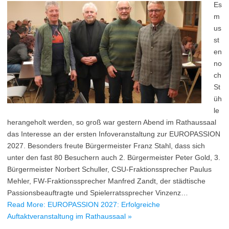
Es
m
us
st
en
no
ch
St
üh
le
herangeholt werden, so groß war gestern Abend im Rathaussaal
das Interesse an der ersten Infoveranstaltung zur EUROPASSION
2027. Besonders freute Bürgermeister Franz Stahl, dass sich
unter den fast 80 Besuchern auch 2. Bürgermeister Peter Gold, 3.
Bürgermeister Norbert Schuller, CSU-Fraktionssprecher Paulus
Mehler, FW-Fraktionssprecher Manfred Zandt, der städtische
Passionsbeauftragte und Spielerratssprecher Vinzenz…
Read More: EUROPASSION 2027: Erfolgreiche
Auftaktveranstaltung im Rathaussaal »