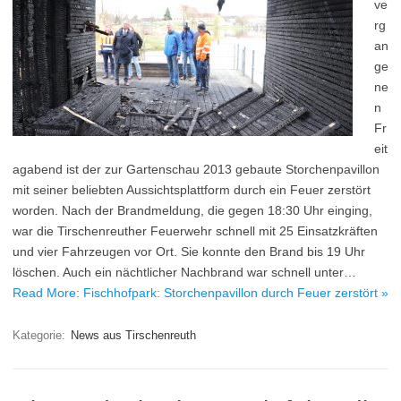
ve
rg
an
ge
ne
n
Fr
eit
agabend ist der zur Gartenschau 2013 gebaute Storchenpavillon
mit seiner beliebten Aussichtsplattform durch ein Feuer zerstört
worden. Nach der Brandmeldung, die gegen 18:30 Uhr einging,
war die Tirschenreuther Feuerwehr schnell mit 25 Einsatzkräften
und vier Fahrzeugen vor Ort. Sie konnte den Brand bis 19 Uhr
löschen. Auch ein nächtlicher Nachbrand war schnell unter…
Read More: Fischhofpark: Storchenpavillon durch Feuer zerstört »
Kategorie:
News aus Tirschenreuth