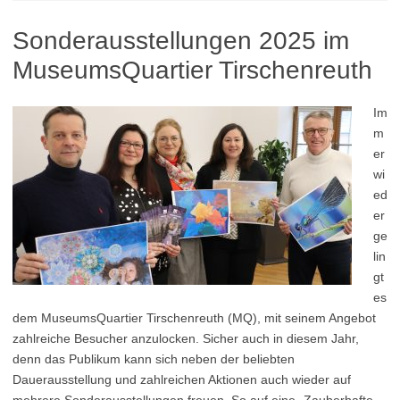
Sonderausstellungen 2025 im
MuseumsQuartier Tirschenreuth
Im
m
er
wi
ed
er
ge
lin
gt
es
dem MuseumsQuartier Tirschenreuth (MQ), mit seinem Angebot
zahlreiche Besucher anzulocken. Sicher auch in diesem Jahr,
denn das Publikum kann sich neben der beliebten
Dauerausstellung und zahlreichen Aktionen auch wieder auf