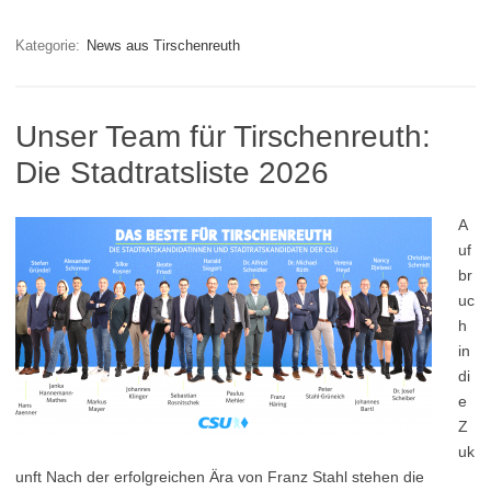
Kategorie:
News aus Tirschenreuth
Unser Team für Tirschenreuth:
Die Stadtratsliste 2026
A
uf
br
uc
h
in
di
e
Z
uk
unft Nach der erfolgreichen Ära von Franz Stahl stehen die