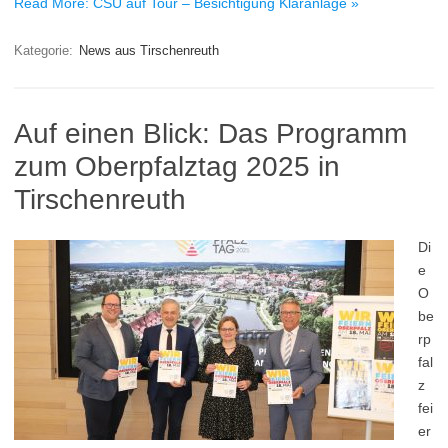
Read More: CSU auf Tour – Besichtigung Kläranlage »
Kategorie:
News aus Tirschenreuth
Auf einen Blick: Das Programm
zum Oberpfalztag 2025 in
Tirschenreuth
Di
e
O
be
rp
fal
z
fei
er