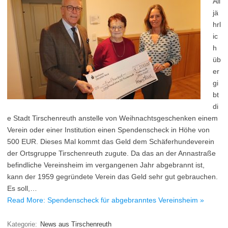
All
jä
hrl
ic
h
üb
er
gi
bt
di
e Stadt Tirschenreuth anstelle von Weihnachtsgeschenken einem
Verein oder einer Institution einen Spendenscheck in Höhe von
500 EUR. Dieses Mal kommt das Geld dem Schäferhundeverein
der Ortsgruppe Tirschenreuth zugute. Da das an der Annastraße
befindliche Vereinsheim im vergangenen Jahr abgebrannt ist,
kann der 1959 gegründete Verein das Geld sehr gut gebrauchen.
Es soll,…
Read More: Spendenscheck für abgebranntes Vereinsheim »
Kategorie:
News aus Tirschenreuth