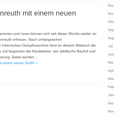
Dez
enreuth mit einem neuen
Nov
Okt
Sep
serinnen und Leser können sich seit dieser Woche wieder an
Aug
henreuth erfreuen. Nach umfangreichen
historischen Dampfmaschine fand an diesem Mittwoch die
Juli
itte Juli begannen die Handwerker, der städtische Bauhof und
Jun
vierung. Dabei wurden…
Mai
t einem neuen Outfit! »
Apri
Mär
Feb
Jan
Dez
Nov