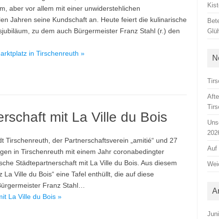
Kis
, aber vor allem mit einer unwiderstehlichen
elen Jahren seine Kundschaft an. Heute feiert die kulinarische
Bete
gsjubiläum, zu dem auch Bürgermeister Franz Stahl (r.) den
Glü
ktplatz in Tirschenreuth »
N
Tirs
Aft
Tir
rschaft mit La Ville du Bois
Unse
202
dt Tirschenreuth, der Partnerschaftsverein „amitié“ und 27
Auf
agen in Tirschenreuth mit einem Jahr coronabedingter
sche Städtepartnerschaft mit La Ville du Bois. Aus diesem
Weic
a Ville du Bois“ eine Tafel enthüllt, die auf diese
 Bürgermeister Franz Stahl…
A
t La Ville du Bois »
Jun