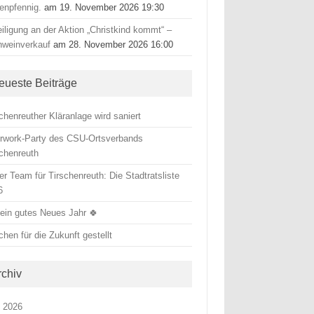
tenpfennig.
am 19. November 2026 19:30
iligung an der Aktion „Christkind kommt“ –
hweinverkauf
am 28. November 2026 16:00
eueste Beiträge
chenreuther Kläranlage wird saniert
erwork-Party des CSU-Ortsverbands
schenreuth
r Team für Tirschenreuth: Die Stadtratsliste
6
 ein gutes Neues Jahr 🍀
hen für die Zukunft gestellt
rchiv
i 2026