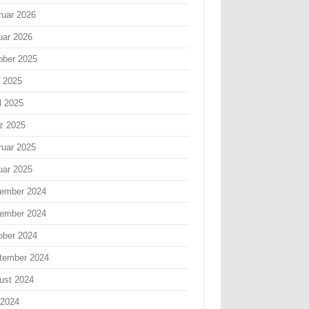
ruar 2026
uar 2026
ober 2025
i 2025
l 2025
z 2025
ruar 2025
uar 2025
ember 2024
ember 2024
ober 2024
tember 2024
ust 2024
 2024