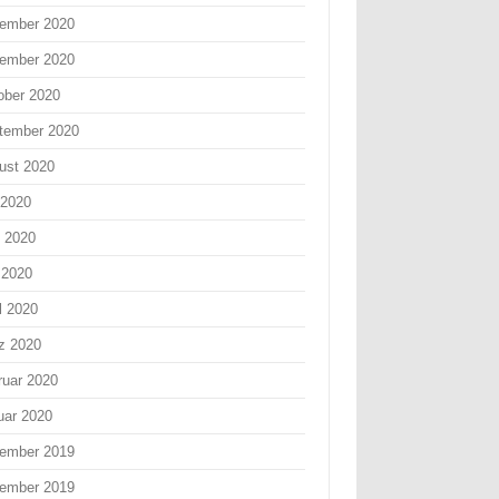
ember 2020
ember 2020
ober 2020
tember 2020
ust 2020
 2020
i 2020
 2020
l 2020
z 2020
ruar 2020
uar 2020
ember 2019
ember 2019