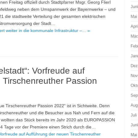
n Freitag offiziell durch Stadtpfarrer Msgr. Georg Flierl
Jun
henfeldweg neben dem Umspannwerk der Bayernwerke – und
21 die stadtweite Verteilung der gesamten elektrischen
Mai
 Stromversorgung der Stadt…
Apri
ert weiter in die kommunale Infrastruktur –… »
Mär
Feb
Jan
Dez
elstadt“: Vorfreude auf
Nov
 Tirschenreuther Passion
Okt
Sep
Aug
ue Tirschenreuther Passion 2022“ ist in Sichtweite. Denn
Tirschenreuther und die Besucher aus Nah und Fern auf die
Juli
r wollten das Stück bereits im Jahr 2020 als EUROPASSION
Jun
4 Tage vor der Premiere einen Strich durch die…
 Vorfreude auf Aufführung der neuen Tirschenreuther
Mai