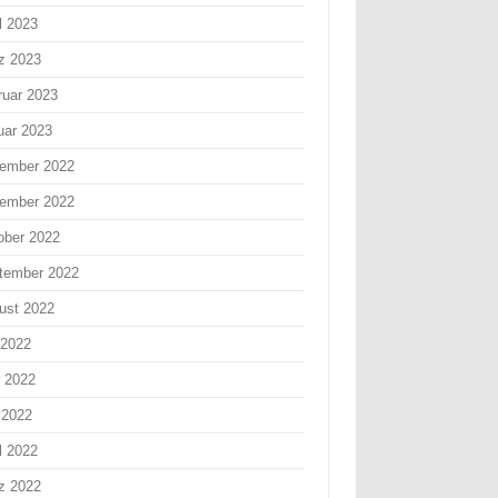
l 2023
z 2023
ruar 2023
uar 2023
ember 2022
ember 2022
ober 2022
tember 2022
ust 2022
 2022
i 2022
 2022
l 2022
z 2022