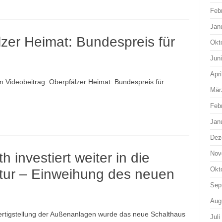
Feb
Jan
lzer Heimat: Bundespreis für
Okt
Jun
Apri
m Videobeitrag: Oberpfälzer Heimat: Bundespreis für
Mär
Feb
Jan
Dez
Nov
h investiert weiter in die
Okt
tur – Einweihung des neuen
Sep
Aug
rtigstellung der Außenanlagen wurde das neue Schalthaus
Juli