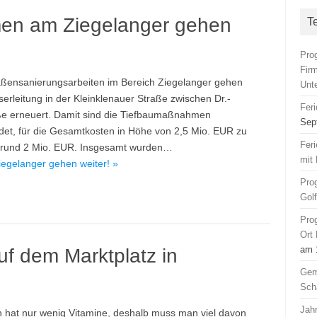
n am Ziegelanger gehen
T
Pro
Fir
aßensanierungsarbeiten im Bereich Ziegelanger gehen
Unt
sserleitung in der Kleinklenauer Straße zwischen Dr.-
Fer
ße erneuert. Damit sind die Tiefbaumaßnahmen
Sep
et, für die Gesamtkosten in Höhe von 2,5 Mio. EUR zu
Fer
n rund 2 Mio. EUR. Insgesamt wurden…
mit 
gelanger gehen weiter! »
Pro
Gol
Pro
Ort
am 
uf dem Marktplatz in
Gem
Sch
Jah
 hat nur wenig Vitamine, deshalb muss man viel davon