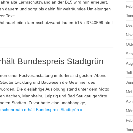
Jahre alte Lärmschutzwand an der B15 wird nun erneuert.
Feb
n dauern und sorgt bis dahin für weiträumige Umleitungen
er Text:
Jan
uth/bauarbeiten-laermschutzwand-laufen-b15-id3740599.html
Dez
Nov
Okt
Sep
rhält Bundespreis Stadtgrün
Aug
Juli
en einer Festveranstaltung in Berlin sind gestern Abend
 Stadtentwicklung und Bauwesen die Gewinner des
Jun
orden. Die diesjährige Auslobung stand unter dem Motto
Mai
ben Aachen, Mannheim, Leipzig und Bad Saulgau gehörte
Apri
neten Städten. Zuvor hatte eine unabhängige,
rschenreuth erhält Bundespreis Stadtgrün »
Mär
Feb
Jan