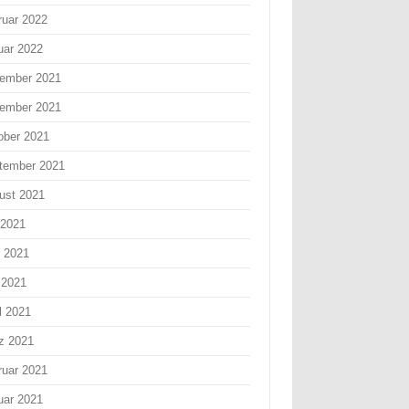
ruar 2022
uar 2022
ember 2021
ember 2021
ober 2021
tember 2021
ust 2021
 2021
i 2021
 2021
l 2021
z 2021
ruar 2021
uar 2021