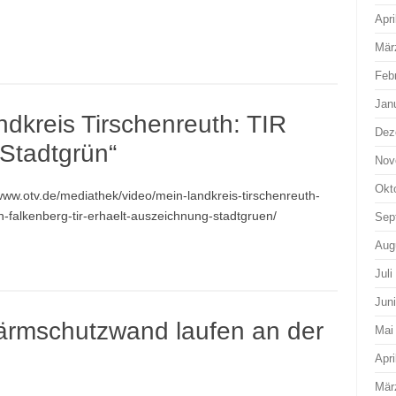
Apri
Mär
Feb
Jan
dkreis Tirschenreuth: TIR
Dez
„Stadtgrün“
Nov
Okt
/www.otv.de/mediathek/video/mein-landkreis-tirschenreuth-
n-falkenberg-tir-erhaelt-auszeichnung-stadtgruen/
Sep
Aug
Juli
Jun
ärmschutzwand laufen an der
Mai
Apri
Mär