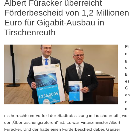
Albert Füracker überreicht
Förderbescheid von 1,2 Millionen
Euro für Gigabit-Ausbau in
Tirschenreuth
Ei
n
gr
o
ß
es
G
eh
ei
m
nis herrschte im Vorfeld der Stadtratssitzung in Tirschenreuth, wer
der „Überraschungsreferent“ ist. Es war Finanzminister Albert
Füracker. Und der hatte einen Förderbescheid dabei. Ganzer