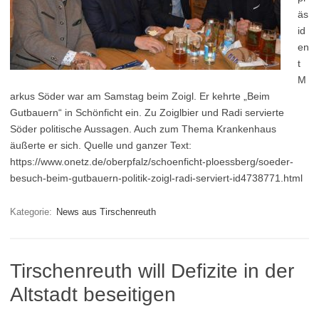
äs
id
en
t
M
arkus Söder war am Samstag beim Zoigl. Er kehrte „Beim
Gutbauern“ in Schönficht ein. Zu Zoiglbier und Radi servierte
Söder politische Aussagen. Auch zum Thema Krankenhaus
äußerte er sich. Quelle und ganzer Text:
https://www.onetz.de/oberpfalz/schoenficht-ploessberg/soeder-
besuch-beim-gutbauern-politik-zoigl-radi-serviert-id4738771.html
Kategorie:
News aus Tirschenreuth
Tirschenreuth will Defizite in der
Altstadt beseitigen