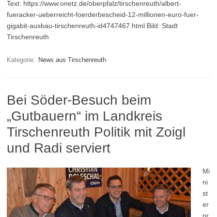
Text: https://www.onetz.de/oberpfalz/tirschenreuth/albert-
fueracker-ueberreicht-foerderbescheid-12-millionen-euro-fuer-
gigabit-ausbau-tirschenreuth-id4747467.html Bild: Stadt
Tirschenreuth
Kategorie:
News aus Tirschenreuth
Bei Söder-Besuch beim
„Gutbauern“ im Landkreis
Tirschenreuth Politik mit Zoigl
und Radi serviert
Mi
ni
st
er
pr