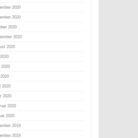
ember 2020
ember 2020
ober 2020
tember 2020
ust 2020
 2020
i 2020
 2020
l 2020
z 2020
ruar 2020
uar 2020
ember 2019
ember 2019