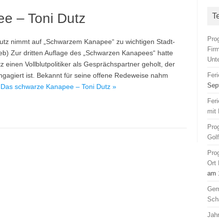
e – Toni Dutz
T
Pro
utz nimmt auf „Schwarzem Kanapee“ zu wichtigen Stadt-
Fir
eb) Zur dritten Auflage des „Schwarzen Kanapees“ hatte
Unt
z einen Vollblutpolitiker als Gesprächspartner geholt, der
engagiert ist. Bekannt für seine offene Redeweise nahm
Fer
Sep
Das schwarze Kanapee – Toni Dutz »
Fer
mit 
Pro
Gol
Pro
Ort
am 
Gem
Sch
Jah