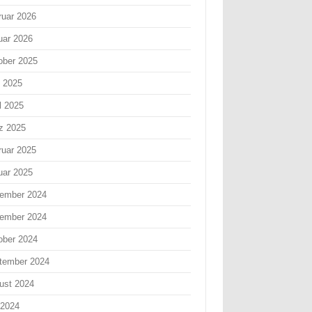
ruar 2026
uar 2026
ober 2025
i 2025
l 2025
z 2025
ruar 2025
uar 2025
ember 2024
ember 2024
ober 2024
tember 2024
ust 2024
 2024