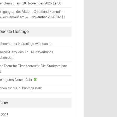
tenpfennig.
am 19. November 2026 19:30
iligung an der Aktion „Christkind kommt“ –
hweinverkauf
am 28. November 2026 16:00
eueste Beiträge
chenreuther Kläranlage wird saniert
erwork-Party des CSU-Ortsverbands
schenreuth
r Team für Tirschenreuth: Die Stadtratsliste
6
 ein gutes Neues Jahr
hen für die Zukunft gestellt
rchiv
i 2026