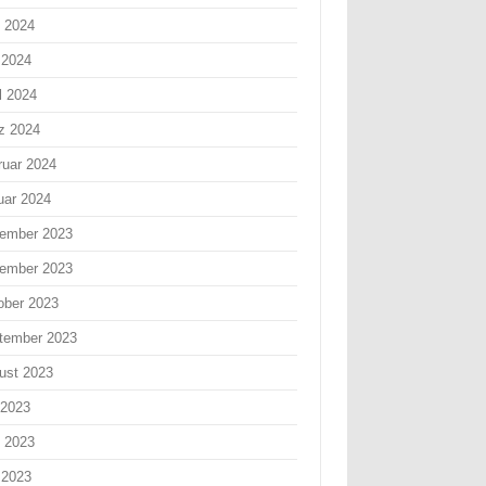
i 2024
 2024
l 2024
z 2024
ruar 2024
uar 2024
ember 2023
ember 2023
ober 2023
tember 2023
ust 2023
 2023
i 2023
 2023