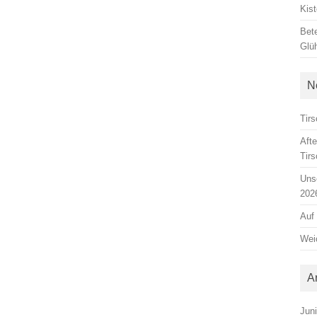
Kis
Bete
Glü
N
Tirs
Aft
Tir
Unse
202
Auf
Weic
A
Jun