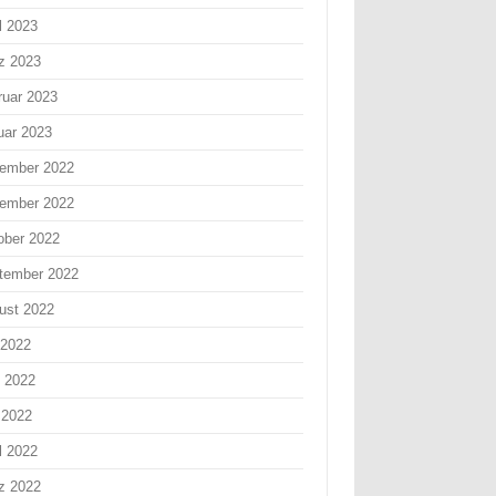
l 2023
z 2023
ruar 2023
uar 2023
ember 2022
ember 2022
ober 2022
tember 2022
ust 2022
 2022
i 2022
 2022
l 2022
z 2022