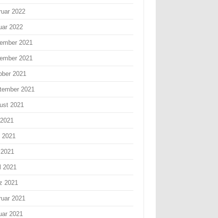
ruar 2022
uar 2022
ember 2021
ember 2021
ober 2021
tember 2021
ust 2021
 2021
i 2021
 2021
l 2021
z 2021
ruar 2021
uar 2021