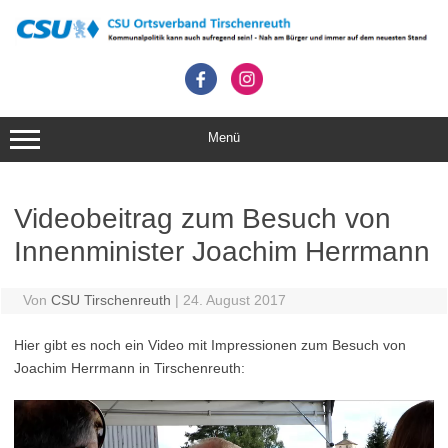
Zum
Inhalt
springen
Menü
Videobeitrag zum Besuch von
Innenminister Joachim Herrmann
Von
CSU Tirschenreuth
|
24. August 2017
Hier gibt es noch ein Video mit Impressionen zum Besuch von
Joachim Herrmann in Tirschenreuth:
Video-
Player