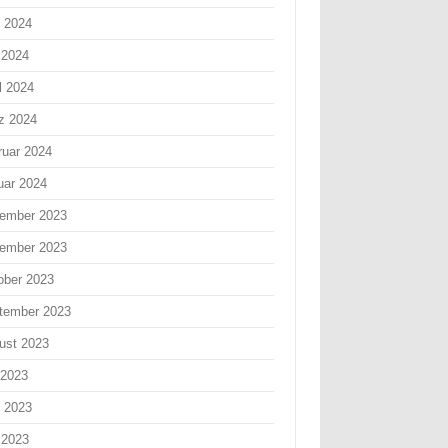
i 2024
 2024
l 2024
z 2024
ruar 2024
uar 2024
ember 2023
ember 2023
ober 2023
tember 2023
ust 2023
 2023
i 2023
 2023