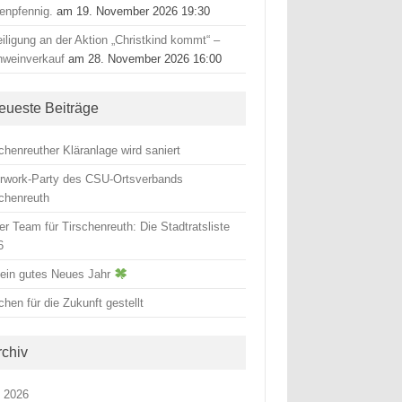
tenpfennig.
am 19. November 2026 19:30
iligung an der Aktion „Christkind kommt“ –
hweinverkauf
am 28. November 2026 16:00
eueste Beiträge
chenreuther Kläranlage wird saniert
erwork-Party des CSU-Ortsverbands
schenreuth
r Team für Tirschenreuth: Die Stadtratsliste
6
 ein gutes Neues Jahr
hen für die Zukunft gestellt
rchiv
i 2026