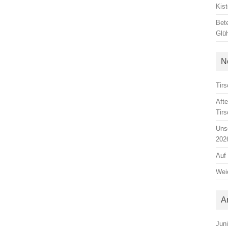
Kis
Bete
Glü
N
Tirs
Aft
Tir
Unse
202
Auf
Weic
A
Jun