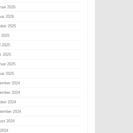
ruar 2026
uar 2026
ober 2025
i 2025
l 2025
z 2025
ruar 2025
uar 2025
ember 2024
ember 2024
ober 2024
tember 2024
ust 2024
 2024