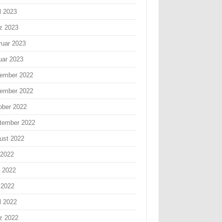
l 2023
z 2023
ruar 2023
uar 2023
ember 2022
ember 2022
ober 2022
tember 2022
ust 2022
 2022
i 2022
 2022
l 2022
z 2022