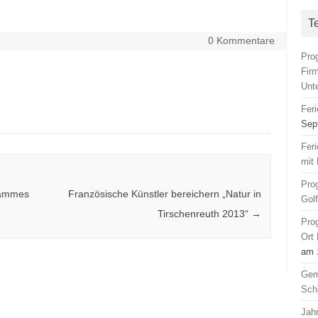
T
0 Kommentare
Pro
Fir
Unt
Fer
Sep
Fer
mit 
Pro
rammes
Französische Künstler bereichern „Natur in
Gol
Tirschenreuth 2013“
→
Pro
Ort
am 
Gem
Sch
Jah