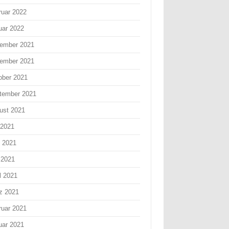
ruar 2022
uar 2022
ember 2021
ember 2021
ober 2021
tember 2021
ust 2021
 2021
i 2021
 2021
l 2021
z 2021
ruar 2021
uar 2021