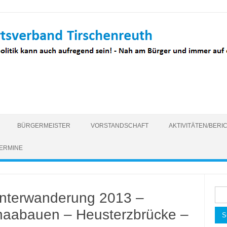
BÜRGERMEISTER
VORSTANDSCHAFT
AKTIVITÄTEN/BERI
ERMINE
Suc
interwanderung 2013 –
nac
dnaabauen – Heusterzbrücke –