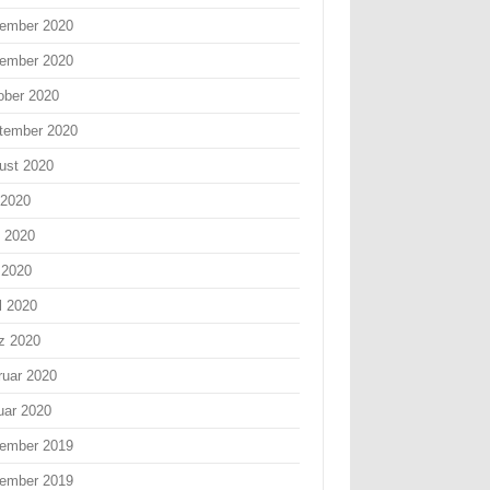
ember 2020
ember 2020
ober 2020
tember 2020
ust 2020
 2020
i 2020
 2020
l 2020
z 2020
ruar 2020
uar 2020
ember 2019
ember 2019